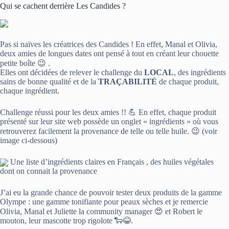
Qui se cachent derrière Les Candides ?
Pas si naïves les créatrices des Candides ! En effet, Manal et Olivia,
deux amies de longues dates ont pensé à tout en créant leur chouette
petite boîte 😉 .
Elles ont décidées de relever le challenge du
LOCAL
, des ingrédients
sains de bonne qualité et de la
TRAÇABILITÉ
de chaque produit,
chaque ingrédient.
Challenge réussi pour les deux amies !! 💪 En effet, chaque produit
présenté sur leur site web possède un onglet « ingrédients » où vous
retrouverez facilement la provenance de telle ou telle huile. 😉 (voir
image ci-dessous)
Une liste d’ingrédients claires en Français , des huiles végétales
dont on connait la provenance
J’ai eu la grande chance de pouvoir tester deux produits de la gamme
Olympe : une gamme tonifiante pour peaux sèches et je remercie
Olivia, Manal et Juliette la community manager 😍 et Robert le
mouton, leur mascotte trop rigolote 🐑😂.