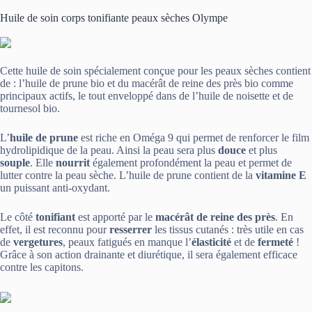
Huile de soin corps tonifiante peaux sèches Olympe
Cette huile de soin spécialement conçue pour les peaux sèches contient
de : l’huile de prune bio et du macérât de reine des près bio comme
principaux actifs, le tout enveloppé dans de l’huile de noisette et de
tournesol bio.
L’
huile de prune
est riche en Oméga 9 qui permet de renforcer le film
hydrolipidique de la peau. Ainsi la peau sera plus
douce
et plus
souple
. Elle
nourrit
également profondément la peau et permet de
lutter contre la peau sèche. L’huile de prune contient de la
vitamine E
un puissant anti-oxydant.
Le côté
tonifiant
est apporté par le
macérât de reine des près
. En
effet, il est reconnu pour
resserrer
les tissus cutanés : très utile en cas
de
vergetures
, peaux fatigués en manque l’
élasticité
et de
fermeté
!
Grâce à son action drainante et diurétique, il sera également efficace
contre les capitons.