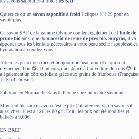
les savons saponifiés à froid ! les
SAF
!
Qu’est-ce qu’un
savon saponifié à froid
? cliques
ICI
😉 pour en
savoir plus.
Ce savon SAF de la gamme Olympe contient également de l’
huile de
prune bio
ainsi que du
macérât de reine de près bio
.
Surgras
, il va
apporter tous les bienfaits nécessaires à votre peau sèche : souplesse et
hydratation au rendez-vous !
Adieu les peaux de croco et bonjour une peau nourrit et qui sent
divinement bon 😋. D’ailleurs, quel délice à l’ouverture du colis 😍. Il
a également un côté exfoliant grâce aux grains de framboise (Française
🇫🇷 of course !)
Fabriqué en Normandie dans le Perche chez un maître savonnier .
Mon seul hic sur ce savon c’est le prix j’ai rarement vu un savon saf
aussi cher : il est à 12€ les 80 gr ! Édit : les prix ont été modifiés et
baissés à 9,80€.
EN BREF